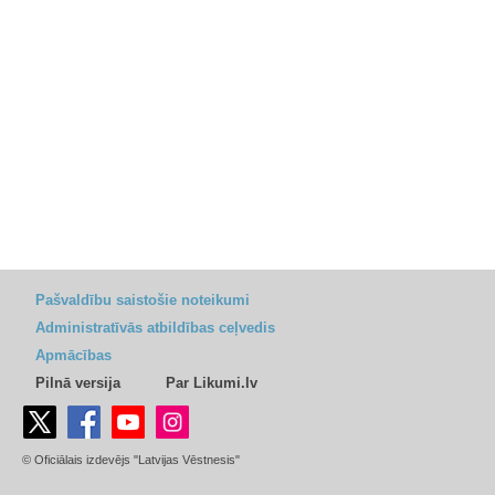
Pašvaldību saistošie noteikumi
Administratīvās atbildības ceļvedis
Apmācības
Pilnā versija
Par Likumi.lv
© Oficiālais izdevējs "Latvijas Vēstnesis"