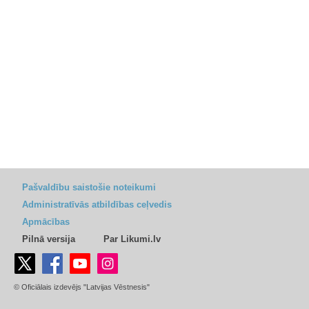
Pašvaldību saistošie noteikumi
Administratīvās atbildības ceļvedis
Apmācības
Pilnā versija
Par Likumi.lv
© Oficiālais izdevējs "Latvijas Vēstnesis"