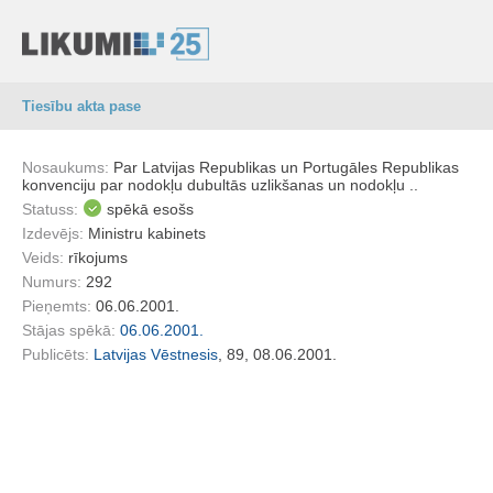
Tiesību akta pase
Nosaukums:
Par Latvijas Republikas un Portugāles Republikas
konvenciju par nodokļu dubultās uzlikšanas un nodokļu ..
Statuss:
spēkā esošs
Izdevējs:
Ministru kabinets
Veids:
rīkojums
Numurs:
292
Pieņemts:
06.06.2001.
Stājas spēkā:
06.06.2001.
Publicēts:
Latvijas Vēstnesis
, 89, 08.06.2001.