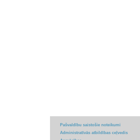
Pašvaldību saistošie noteikumi
Administratīvās atbildības ceļvedis