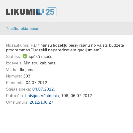
Tiesību akta pase
Nosaukums:
Par finanšu līdzekļu piešķiršanu no valsts budžeta
programmas "Līdzekļi neparedzētiem gadījumiem"
Statuss:
spēkā esošs
Izdevējs:
Ministru kabinets
Veids:
rīkojums
Numurs:
303
Pieņemts:
04.07.2012.
Stājas spēkā:
04.07.2012.
Publicēts:
Latvijas Vēstnesis
, 106, 06.07.2012.
OP numurs:
2012/106.27