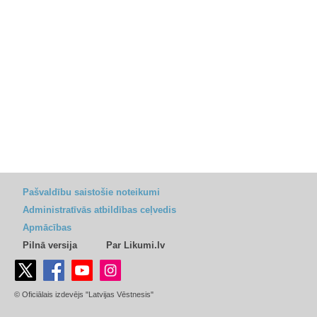
Pašvaldību saistošie noteikumi
Administratīvās atbildības ceļvedis
Apmācības
Pilnā versija
Par Likumi.lv
© Oficiālais izdevējs "Latvijas Vēstnesis"