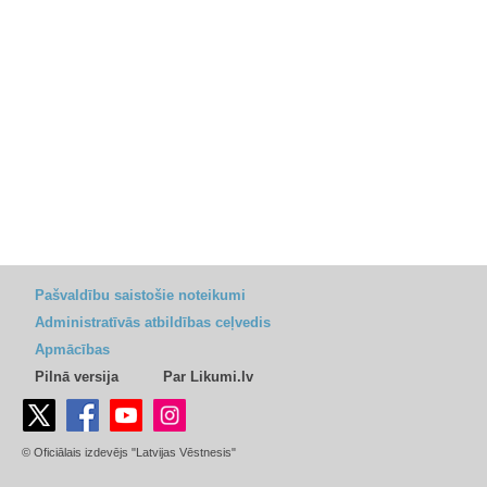
Pašvaldību saistošie noteikumi
Administratīvās atbildības ceļvedis
Apmācības
Pilnā versija
Par Likumi.lv
© Oficiālais izdevējs "Latvijas Vēstnesis"