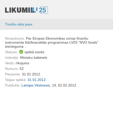
Tiesību akta pase
Nosaukums:
Par Eiropas Ekonomikas zonas finanšu
instrumenta līdzfinansētās programmas LV03 "NVO fonds"
iesnieguma ..
Statuss:
spēkā esošs
Izdevējs:
Ministru kabinets
Veids:
rīkojums
Numurs:
52
Pieņemts:
31.01.2012.
Stājas spēkā:
31.01.2012.
Publicēts:
Latvijas Vēstnesis
, 19, 02.02.2012.