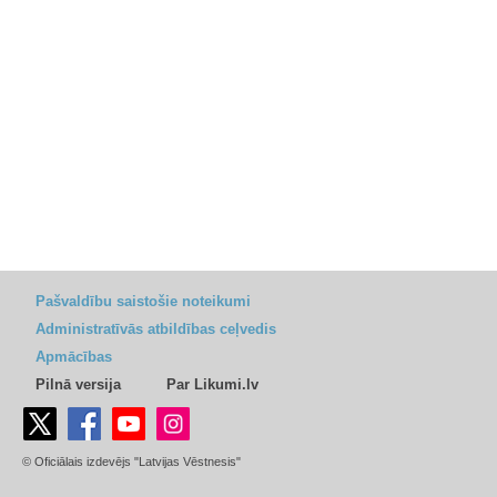
Pašvaldību saistošie noteikumi
Administratīvās atbildības ceļvedis
Apmācības
Pilnā versija
Par Likumi.lv
© Oficiālais izdevējs "Latvijas Vēstnesis"