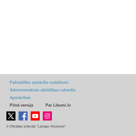
Pašvaldību saistošie noteikumi
Administratīvās atbildības ceļvedis
Apmācības
Pilnā versija
Par Likumi.lv
© Oficiālais izdevējs "Latvijas Vēstnesis"