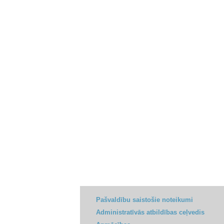
Pašvaldību saistošie noteikumi
Administratīvās atbildības ceļvedis