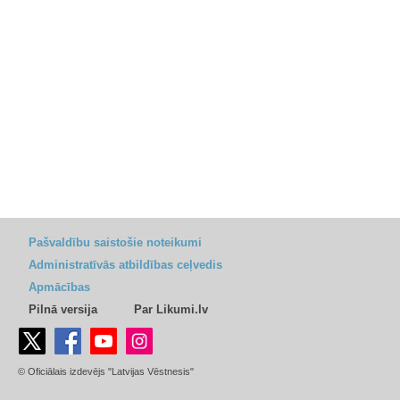
Pašvaldību saistošie noteikumi
Administratīvās atbildības ceļvedis
Apmācības
Pilnā versija
Par Likumi.lv
© Oficiālais izdevējs "Latvijas Vēstnesis"