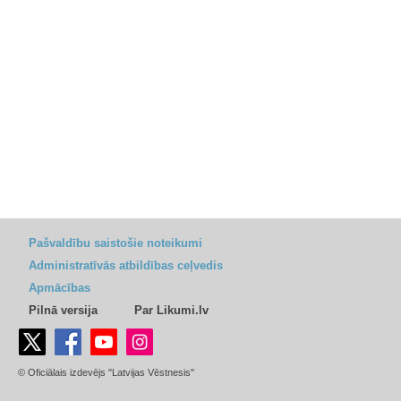
Pašvaldību saistošie noteikumi
Administratīvās atbildības ceļvedis
Apmācības
Pilnā versija
Par Likumi.lv
© Oficiālais izdevējs "Latvijas Vēstnesis"