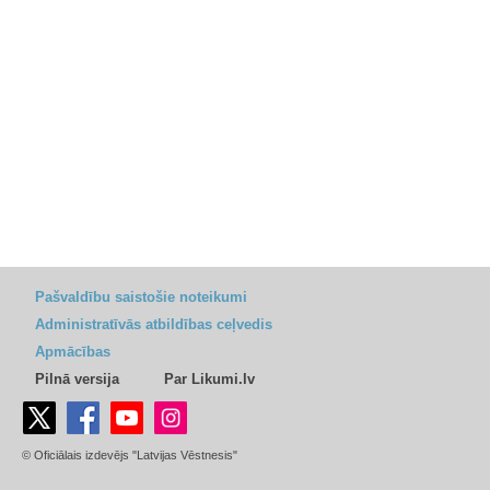
Pašvaldību saistošie noteikumi
Administratīvās atbildības ceļvedis
Apmācības
Pilnā versija
Par Likumi.lv
© Oficiālais izdevējs "Latvijas Vēstnesis"