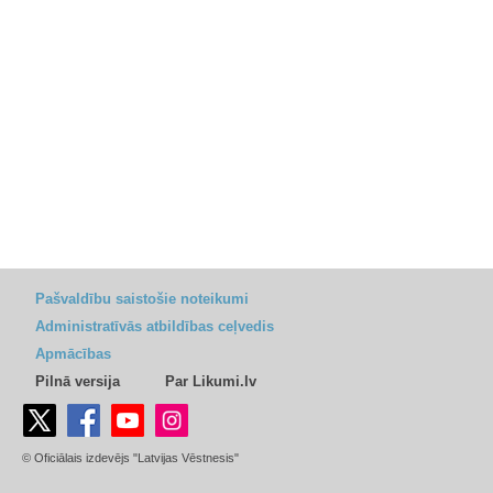
Pašvaldību saistošie noteikumi
Administratīvās atbildības ceļvedis
Apmācības
Pilnā versija
Par Likumi.lv
© Oficiālais izdevējs "Latvijas Vēstnesis"