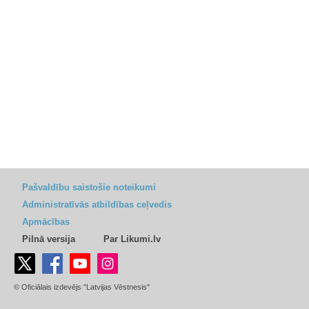
Pašvaldību saistošie noteikumi
Administratīvās atbildības ceļvedis
Apmācības
Pilnā versija
Par Likumi.lv
© Oficiālais izdevējs "Latvijas Vēstnesis"