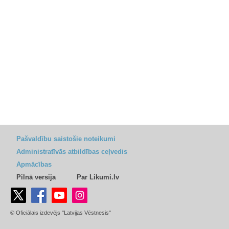
Pašvaldību saistošie noteikumi
Administratīvās atbildības ceļvedis
Apmācības
Pilnā versija
Par Likumi.lv
© Oficiālais izdevējs "Latvijas Vēstnesis"