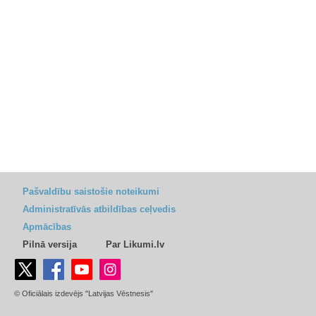
Pašvaldību saistošie noteikumi
Administratīvās atbildības ceļvedis
Apmācības
Pilnā versija
Par Likumi.lv
© Oficiālais izdevējs "Latvijas Vēstnesis"