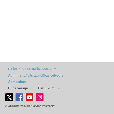
Pašvaldību saistošie noteikumi
Administratīvās atbildības ceļvedis
Apmācības
Pilnā versija
Par Likumi.lv
© Oficiālais izdevējs "Latvijas Vēstnesis"