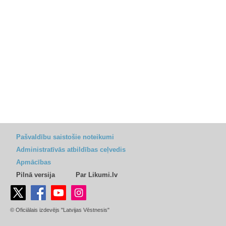
Pašvaldību saistošie noteikumi
Administratīvās atbildības ceļvedis
Apmācības
Pilnā versija
Par Likumi.lv
© Oficiālais izdevējs "Latvijas Vēstnesis"