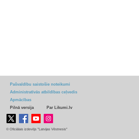
Pašvaldību saistošie noteikumi
Administratīvās atbildības ceļvedis
Apmācības
Pilnā versija
Par Likumi.lv
© Oficiālais izdevējs "Latvijas Vēstnesis"