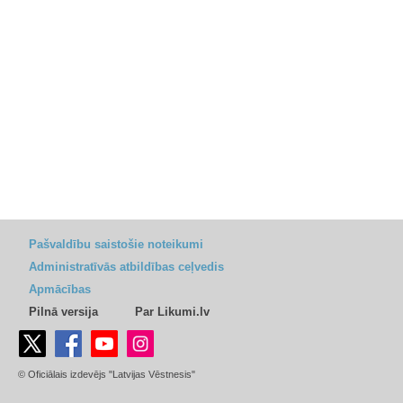
Pašvaldību saistošie noteikumi
Administratīvās atbildības ceļvedis
Apmācības
Pilnā versija
Par Likumi.lv
© Oficiālais izdevējs "Latvijas Vēstnesis"