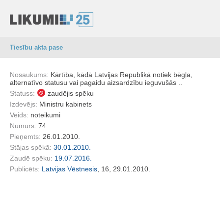
Tiesību akta pase
Nosaukums:
Kārtība, kādā Latvijas Republikā notiek bēgļa,
alternatīvo statusu vai pagaidu aizsardzību ieguvušās ..
Statuss:
zaudējis spēku
Izdevējs:
Ministru kabinets
Veids:
noteikumi
Numurs:
74
Pieņemts:
26.01.2010.
Stājas spēkā:
30.01.2010.
Zaudē spēku:
19.07.2016.
Publicēts:
Latvijas Vēstnesis
, 16, 29.01.2010.