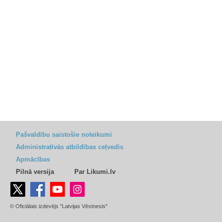
Pašvaldību saistošie noteikumi
Administratīvās atbildības ceļvedis
Apmācības
Pilnā versija
Par Likumi.lv
© Oficiālais izdevējs "Latvijas Vēstnesis"