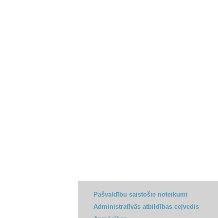
Pašvaldību saistošie noteikumi
Administratīvās atbildības ceļvedis