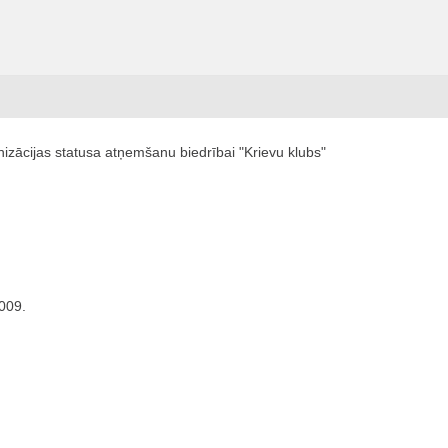
izācijas statusa atņemšanu biedrībai "Krievu klubs"
2009.