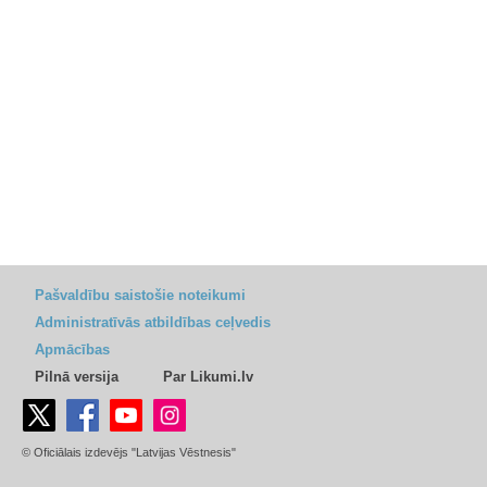
Pašvaldību saistošie noteikumi
Administratīvās atbildības ceļvedis
Apmācības
Pilnā versija
Par Likumi.lv
© Oficiālais izdevējs "Latvijas Vēstnesis"