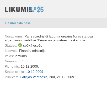
Tiesību akta pase
Nosaukums:
Par sabiedriskā labuma organizācijas statusa
atņemšanu biedrībai "Bērnu un jaunatnes basketbola ..
Statuss:
spēkā esošs
Izdevējs:
Finanšu ministrija
Veids:
lēmums
Numurs:
359
Pieņemts:
10.12.2009.
Stājas spēkā:
10.12.2009.
Publicēts:
Latvijas Vēstnesis
, 200, 21.12.2009.