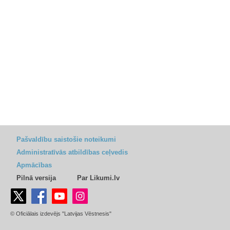
Pašvaldību saistošie noteikumi
Administratīvās atbildības ceļvedis
Apmācības
Pilnā versija
Par Likumi.lv
© Oficiālais izdevējs "Latvijas Vēstnesis"