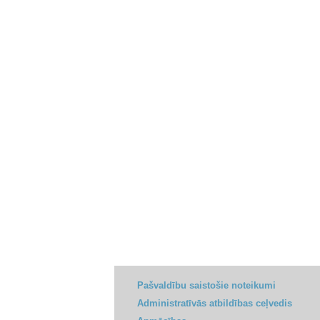
Pašvaldību saistošie noteikumi
Administratīvās atbildības ceļvedis