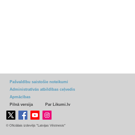
Pašvaldību saistošie noteikumi
Administratīvās atbildības ceļvedis
Apmācības
Pilnā versija
Par Likumi.lv
© Oficiālais izdevējs "Latvijas Vēstnesis"