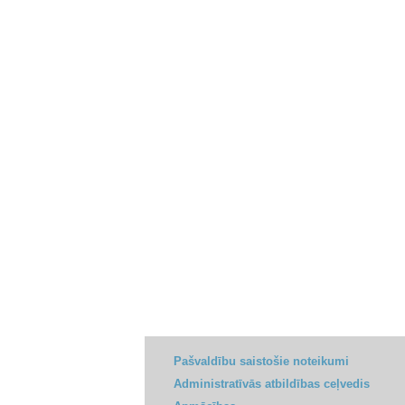
Pašvaldību saistošie noteikumi
Administratīvās atbildības ceļvedis