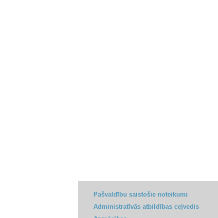
Pašvaldību saistošie noteikumi
Administratīvās atbildības ceļvedis