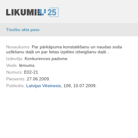
Tiesību akta pase
Nosaukums:
Par pārkāpuma konstatēšanu un naudas soda
uzlikšanu daļā un par lietas izpētes izbeigšanu daļā ..
Izdevējs:
Konkurences padome
Veids:
lēmums
Numurs:
E02-21
Pieņemts:
27.06.2009.
Publicēts:
Latvijas Vēstnesis
, 108, 10.07.2009.