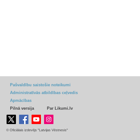
Pašvaldību saistošie noteikumi
Administratīvās atbildības ceļvedis
Apmācības
Pilnā versija
Par Likumi.lv
© Oficiālais izdevējs "Latvijas Vēstnesis"