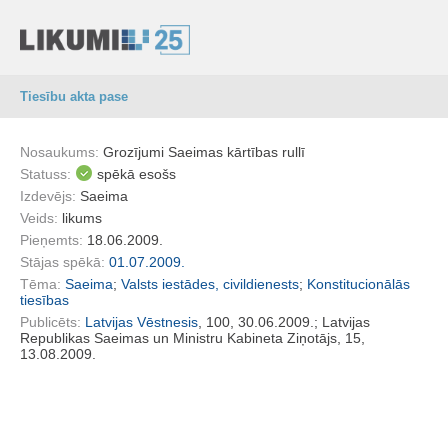
Tiesību akta pase
Nosaukums:
Grozījumi Saeimas kārtības rullī
Statuss:
spēkā esošs
Izdevējs:
Saeima
Veids:
likums
Pieņemts:
18.06.2009.
Stājas spēkā:
01.07.2009.
Tēma:
Saeima
;
Valsts iestādes, civildienests
;
Konstitucionālās
tiesības
Publicēts:
Latvijas Vēstnesis
, 100, 30.06.2009.; Latvijas
Republikas Saeimas un Ministru Kabineta Ziņotājs, 15,
13.08.2009.