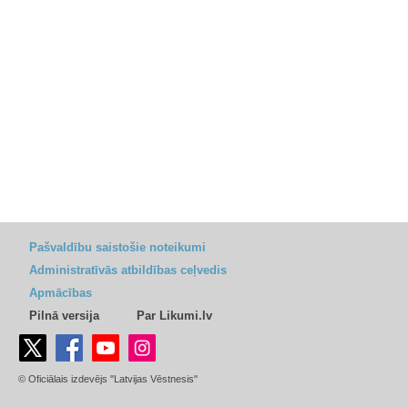
Pašvaldību saistošie noteikumi
Administratīvās atbildības ceļvedis
Apmācības
Pilnā versija
Par Likumi.lv
© Oficiālais izdevējs "Latvijas Vēstnesis"