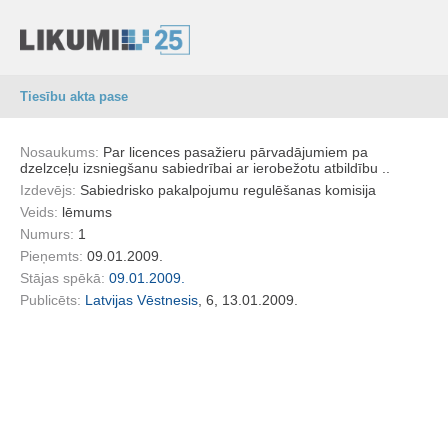
Tiesību akta pase
Nosaukums:
Par licences pasažieru pārvadājumiem pa
dzelzceļu izsniegšanu sabiedrībai ar ierobežotu atbildību ..
Izdevējs:
Sabiedrisko pakalpojumu regulēšanas komisija
Veids:
lēmums
Numurs:
1
Pieņemts:
09.01.2009.
Stājas spēkā:
09.01.2009.
Publicēts:
Latvijas Vēstnesis
, 6, 13.01.2009.