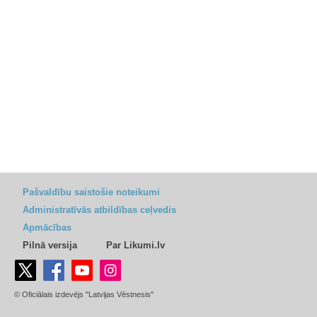
Pašvaldību saistošie noteikumi
Administratīvās atbildības ceļvedis
Apmācības
Pilnā versija
Par Likumi.lv
© Oficiālais izdevējs "Latvijas Vēstnesis"