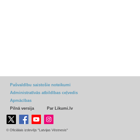
Pašvaldību saistošie noteikumi
Administratīvās atbildības ceļvedis
Apmācības
Pilnā versija
Par Likumi.lv
© Oficiālais izdevējs "Latvijas Vēstnesis"