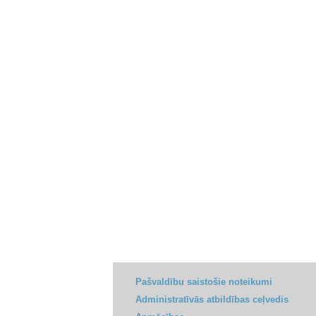
Pašvaldību saistošie noteikumi
Administratīvās atbildības ceļvedis