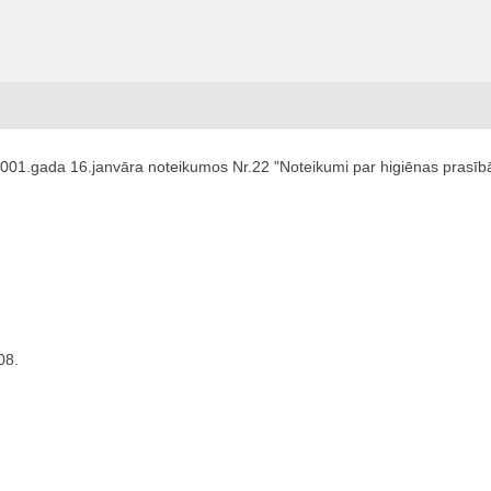
2001.gada 16.janvāra noteikumos Nr.22 "Noteikumi par higiēnas prasīb
08.