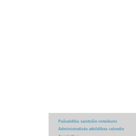
Pašvaldību saistošie noteikumi
Administratīvās atbildības ceļvedis