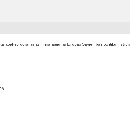
eta apakšprogrammas "Finansējums Eiropas Savienības politiku instrum
08.