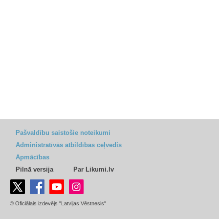
Pašvaldību saistošie noteikumi
Administratīvās atbildības ceļvedis
Apmācības
Pilnā versija
Par Likumi.lv
© Oficiālais izdevējs "Latvijas Vēstnesis"