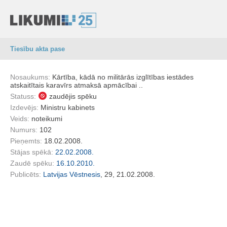
Tiesību akta pase
Nosaukums:
Kārtība, kādā no militārās izglītības iestādes
atskaitītais karavīrs atmaksā apmācībai ..
Statuss:
zaudējis spēku
Izdevējs:
Ministru kabinets
Veids:
noteikumi
Numurs:
102
Pieņemts:
18.02.2008.
Stājas spēkā:
22.02.2008.
Zaudē spēku:
16.10.2010.
Publicēts:
Latvijas Vēstnesis
, 29, 21.02.2008.