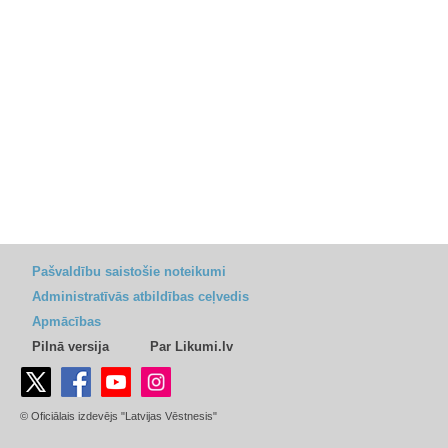
Pašvaldību saistošie noteikumi
Administratīvās atbildības ceļvedis
Apmācības
Pilnā versija
Par Likumi.lv
© Oficiālais izdevējs "Latvijas Vēstnesis"