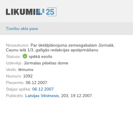
Tiesību akta pase
Nosaukums:
Par detālplānojuma zemesgabalam Jūrmalā,
Caunu ielā 1/3, galīgās redakcijas apstiprināšanu
Statuss:
spēkā esošs
Izdevējs:
Jūrmalas pilsētas dome
Veids:
lēmums
Numurs:
1092
Pieņemts:
06.12.2007.
Stājas spēkā:
06.12.2007.
Publicēts:
Latvijas Vēstnesis
, 203, 19.12.2007.