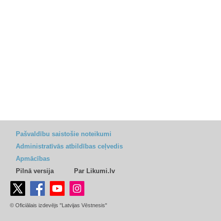
Pašvaldību saistošie noteikumi
Administratīvās atbildības ceļvedis
Apmācības
Pilnā versija
Par Likumi.lv
© Oficiālais izdevējs "Latvijas Vēstnesis"