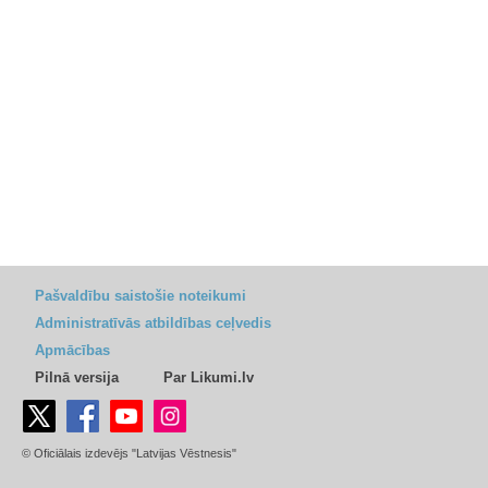
Pašvaldību saistošie noteikumi
Administratīvās atbildības ceļvedis
Apmācības
Pilnā versija
Par Likumi.lv
© Oficiālais izdevējs "Latvijas Vēstnesis"