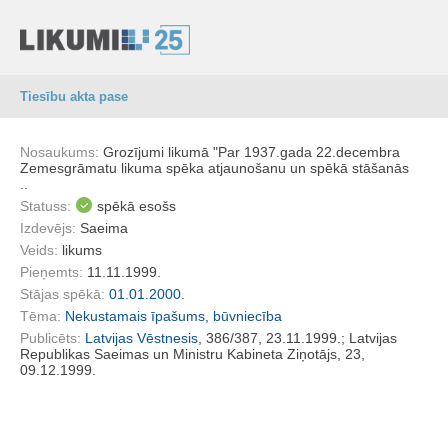
Tiesību akta pase
Nosaukums:
Grozījumi likumā "Par 1937.gada 22.decembra
Zemesgrāmatu likuma spēka atjaunošanu un spēkā stāšanās
..
Statuss:
spēkā esošs
Izdevējs:
Saeima
Veids:
likums
Pieņemts:
11.11.1999.
Stājas spēkā:
01.01.2000.
Tēma:
Nekustamais īpašums, būvniecība
Publicēts:
Latvijas Vēstnesis
, 386/387, 23.11.1999.; Latvijas
Republikas Saeimas un Ministru Kabineta Ziņotājs, 23,
09.12.1999.