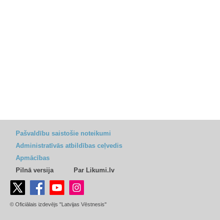
Pašvaldību saistošie noteikumi
Administratīvās atbildības ceļvedis
Apmācības
Pilnā versija
Par Likumi.lv
© Oficiālais izdevējs "Latvijas Vēstnesis"