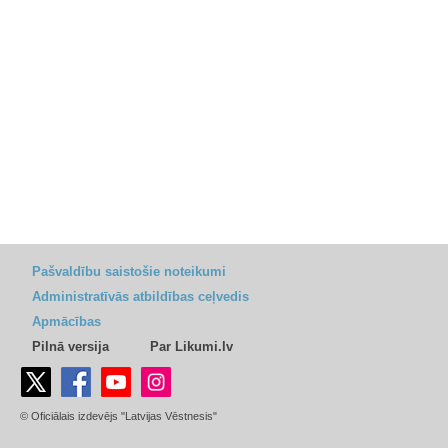
Pašvaldību saistošie noteikumi
Administratīvās atbildības ceļvedis
Apmācības
Pilnā versija
Par Likumi.lv
© Oficiālais izdevējs "Latvijas Vēstnesis"