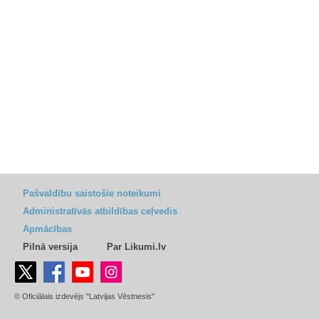
Pašvaldību saistošie noteikumi
Administratīvās atbildības ceļvedis
Apmācības
Pilnā versija
Par Likumi.lv
© Oficiālais izdevējs "Latvijas Vēstnesis"