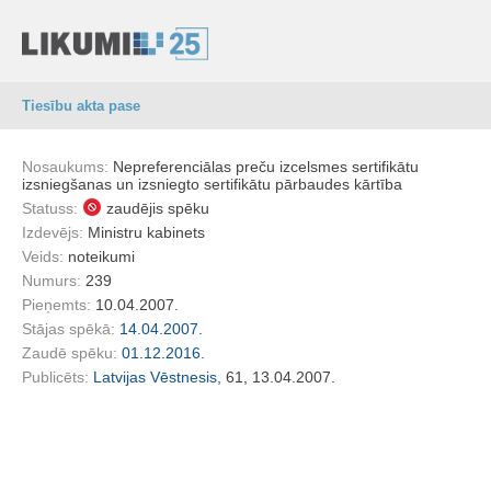
Tiesību akta pase
Nosaukums:
Nepreferenciālas preču izcelsmes sertifikātu
izsniegšanas un izsniegto sertifikātu pārbaudes kārtība
Statuss:
zaudējis spēku
Izdevējs:
Ministru kabinets
Veids:
noteikumi
Numurs:
239
Pieņemts:
10.04.2007.
Stājas spēkā:
14.04.2007.
Zaudē spēku:
01.12.2016.
Publicēts:
Latvijas Vēstnesis
, 61, 13.04.2007.