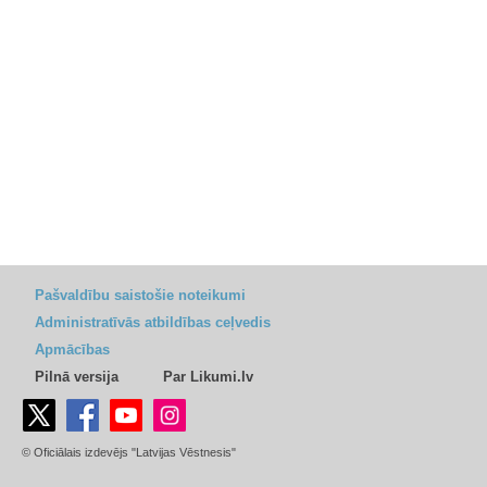
Pašvaldību saistošie noteikumi
Administratīvās atbildības ceļvedis
Apmācības
Pilnā versija
Par Likumi.lv
© Oficiālais izdevējs "Latvijas Vēstnesis"