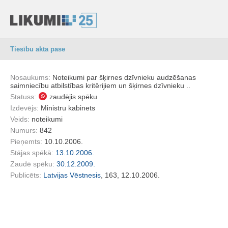
Tiesību akta pase
Nosaukums:
Noteikumi par šķirnes dzīvnieku audzēšanas
saimniecību atbilstības kritērijiem un šķirnes dzīvnieku ..
Statuss:
zaudējis spēku
Izdevējs:
Ministru kabinets
Veids:
noteikumi
Numurs:
842
Pieņemts:
10.10.2006.
Stājas spēkā:
13.10.2006.
Zaudē spēku:
30.12.2009.
Publicēts:
Latvijas Vēstnesis
, 163, 12.10.2006.