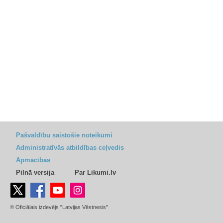
Pašvaldību saistošie noteikumi
Administratīvās atbildības ceļvedis
Apmācības
Pilnā versija
Par Likumi.lv
© Oficiālais izdevējs "Latvijas Vēstnesis"