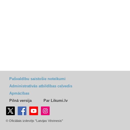
Pašvaldību saistošie noteikumi
Administratīvās atbildības ceļvedis
Apmācības
Pilnā versija
Par Likumi.lv
© Oficiālais izdevējs "Latvijas Vēstnesis"