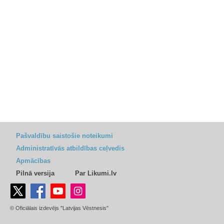
Pašvaldību saistošie noteikumi
Administratīvās atbildības ceļvedis
Apmācības
Pilnā versija
Par Likumi.lv
© Oficiālais izdevējs "Latvijas Vēstnesis"