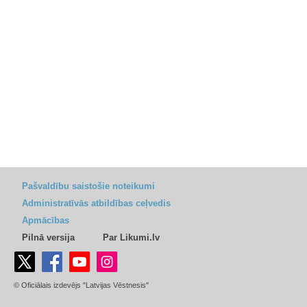
Pašvaldību saistošie noteikumi
Administratīvās atbildības ceļvedis
Apmācības
Pilnā versija
Par Likumi.lv
© Oficiālais izdevējs "Latvijas Vēstnesis"