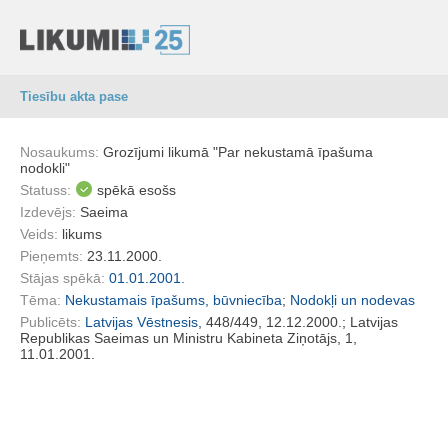
Tiesību akta pase
Nosaukums:
Grozījumi likumā "Par nekustamā īpašuma
nodokli"
Statuss:
spēkā esošs
Izdevējs:
Saeima
Veids:
likums
Pieņemts:
23.11.2000.
Stājas spēkā:
01.01.2001.
Tēma:
Nekustamais īpašums, būvniecība
;
Nodokļi un nodevas
Publicēts:
Latvijas Vēstnesis
, 448/449, 12.12.2000.; Latvijas
Republikas Saeimas un Ministru Kabineta Ziņotājs, 1,
11.01.2001.