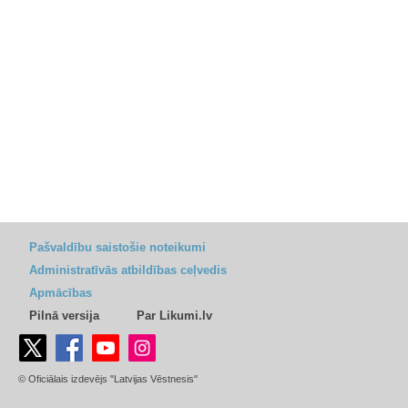
Pašvaldību saistošie noteikumi
Administratīvās atbildības ceļvedis
Apmācības
Pilnā versija
Par Likumi.lv
© Oficiālais izdevējs "Latvijas Vēstnesis"