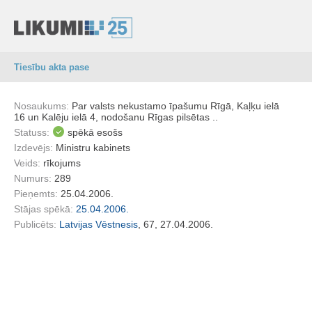
Tiesību akta pase
Nosaukums:
Par valsts nekustamo īpašumu Rīgā, Kaļķu ielā
16 un Kalēju ielā 4, nodošanu Rīgas pilsētas ..
Statuss:
spēkā esošs
Izdevējs:
Ministru kabinets
Veids:
rīkojums
Numurs:
289
Pieņemts:
25.04.2006.
Stājas spēkā:
25.04.2006.
Publicēts:
Latvijas Vēstnesis
, 67, 27.04.2006.