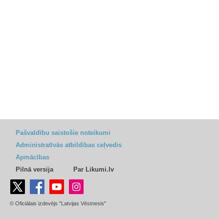
Pašvaldību saistošie noteikumi
Administratīvās atbildības ceļvedis
Apmācības
Pilnā versija
Par Likumi.lv
© Oficiālais izdevējs "Latvijas Vēstnesis"