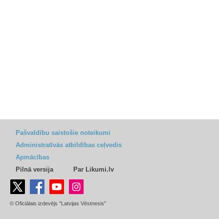
Pašvaldību saistošie noteikumi
Administratīvās atbildības ceļvedis
Apmācības
Pilnā versija
Par Likumi.lv
© Oficiālais izdevējs "Latvijas Vēstnesis"