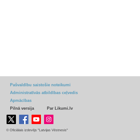
Pašvaldību saistošie noteikumi
Administratīvās atbildības ceļvedis
Apmācības
Pilnā versija
Par Likumi.lv
© Oficiālais izdevējs "Latvijas Vēstnesis"