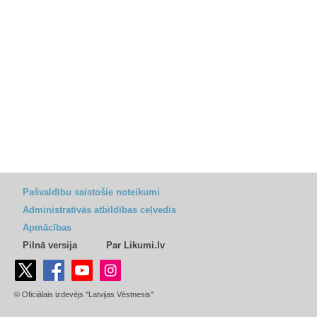
Pašvaldību saistošie noteikumi
Administratīvās atbildības ceļvedis
Apmācības
Pilnā versija
Par Likumi.lv
© Oficiālais izdevējs "Latvijas Vēstnesis"